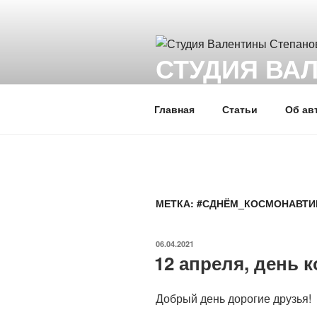
Перейти
к
содержимому
СТУДИЯ ВА
Мой блог, где я создаю слайд-
Главная
Статьи
Об ав
МЕТКА:
#СДНЁМ_КОСМОНАВТИ
ОПУБЛИКОВАНО
06.04.2021
12 апреля, день 
Добрый день дорогие друзья!