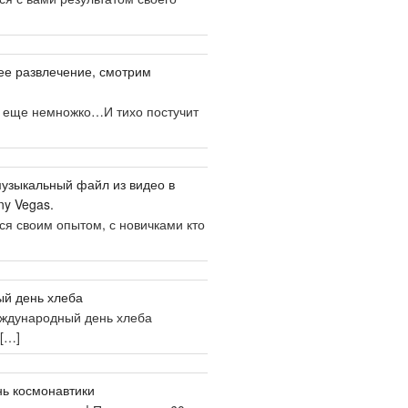
ее развлечение, смотрим
, еще немножко…И тихо постучит
музыкальный файл из видео в
y Vegas.
ся своим опытом, с новичками кто
й день хлеба
еждународный день хлеба
[…]
нь космонавтики