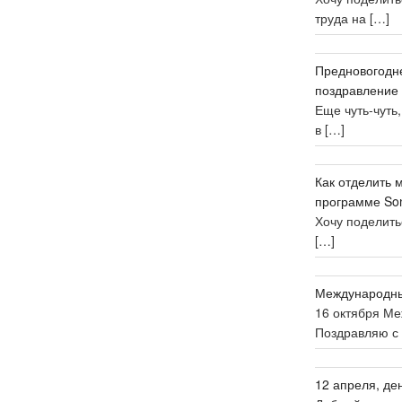
труда на
[…]
Предновогодн
поздравление
Еще чуть-чуть
в
[…]
Как отделить 
программе Son
Хочу поделить
[…]
Международны
16 октября М
Поздравляю с
12 апреля, де