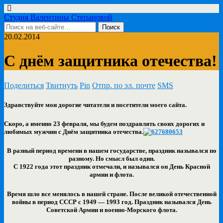
Студия Валентины Степановой
20.02.2014
С днём защитника отечества!
Поделиться
Твитнуть
Pin
Отпр. по эл. почте
SMS
Здравствуйте мои дорогие читатели и посетители моего сайта.
Скоро, а именно 23 февраля, мы будем поздравлять своих дорогих и
любимых мужчин с Днём защитника отечества.
В разный период времени в нашем государстве, праздник назывался по
разному. Но смысл был один.
С 1922 года этот праздник отмечали, и назывался он День Красной
армии и флота.
Время шло все менялось в нашей стране. После великой отечественной
войны в период СССР с 1949 — 1993 год. Праздник назывался День
Советской Армии и военно-Морского флота.