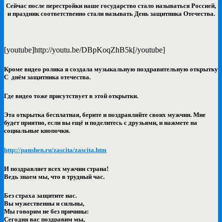
Сейчас после перестройки наше государство стало называться Россией,
и праздник соответственно стали называть День защитника Отечества.
[youtube]http://youtu.be/DBpKoqZhB5k[/youtube]
Кроме видео ролика я создала музыкальную поздравительную открытку
С днём защитника отечества.
Где видео тоже присутствует в этой открытки.
Эта открытка бесплатная, берите и поздравляйте своих мужчин. Мне
будет приятно, если вы ещё и поделитесь с друзьями, и нажмете на
социальные кнопочки.
http://panshen.ru/zascita/zascita.htm
И поздравляет всех мужчин страна!
Ведь знаем мы, что в трудный час.
Без страха защитите нас.
Вы мужественны и сильны,
Мы говорим не без причины:
Сегодня вас поздравим мы,